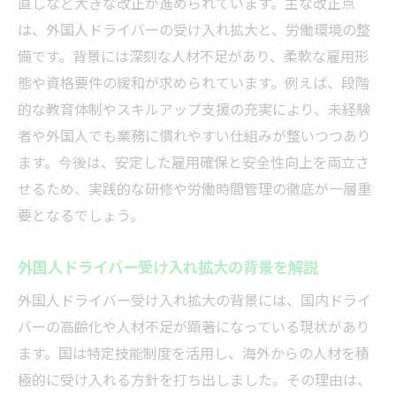
特定技能ドライバー導入で現場が直面する
直しなど大きな改正が進められています。主な改正点
課題
は、外国人ドライバーの受け入れ拡大と、労働環境の整
備です。背景には深刻な人材不足があり、柔軟な雇用形
ドライバー受け入れ企業が抱える不安と対
態や資格要件の緩和が求められています。例えば、段階
策
的な教育体制やスキルアップ支援の充実により、未経験
特定技能制度のメリットと注意点を徹底解
者や外国人でも業務に慣れやすい仕組みが整いつつあり
説
ます。今後は、安定した雇用確保と安全性向上を両立さ
外国人ドライバー導入の現実と成功事例を
せるため、実践的な研修や労働時間管理の徹底が一層重
紹介
要となるでしょう。
特定技能ドライバーの定着率向上のポイン
ト
外国人ドライバー受け入れ拡大の背景を解説
ドライバー制度導入時のトラブル回避策
外国人ドライバー受け入れ拡大の背景には、国内ドライ
外国人ドライバー雇用の要件とは何か
バーの高齢化や人材不足が顕著になっている現状があり
外国人ドライバー雇用に必要な資格と条件
ます。国は特定技能制度を活用し、海外からの人材を積
特定技能ドライバー雇用の法的ポイントを
極的に受け入れる方針を打ち出しました。その理由は、