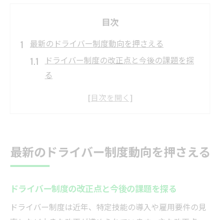
目次
最新のドライバー制度動向を押さえる
ドライバー制度の改正点と今後の課題を探
る
外国人ドライバー受け入れ拡大の背景を解
説
特定技能ドライバー制度の最新動向を知る
労働環境の変化がドライバーに与える影響
最新のドライバー制度動向を押さえる
ドライバー業界の制度変更が現場にもたら
すもの
ドライバー制度の改正点と今後の課題を探る
特定技能とドライバー人材確保の重要性
特定技能ドライバー導入の現実と課題
ドライバー制度は近年、特定技能の導入や雇用要件の見