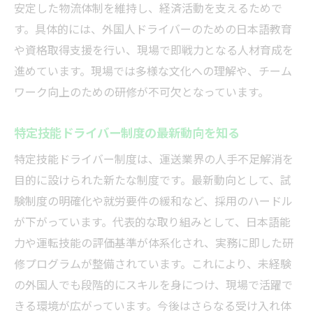
整理
安定した物流体制を維持し、経済活動を支えるためで
ドライバー雇用時に注意すべき要件を解説
す。具体的には、外国人ドライバーのための日本語教育
や資格取得支援を行い、現場で即戦力となる人材育成を
外国人ドライバー採用の手続きと実務の流
進めています。現場では多様な文化への理解や、チーム
れ
ワーク向上のための研修が不可欠となっています。
特定技能トラックドライバーの条件を確認
ドライバー受け入れ時の企業の準備事項
特定技能ドライバー制度の最新動向を知る
特定技能試験に向けたポイント解説
特定技能ドライバー制度は、運送業界の人手不足解消を
特定技能ドライバー試験の出題傾向と対策
目的に設けられた新たな制度です。最新動向として、試
法
験制度の明確化や就労要件の緩和など、採用のハードル
ドライバー資格取得で押さえるべきポイン
が下がっています。代表的な取り組みとして、日本語能
ト
力や運転技能の評価基準が体系化され、実務に即した研
特定技能制度の試験内容を分かりやすく解
修プログラムが整備されています。これにより、未経験
説
の外国人でも段階的にスキルを身につけ、現場で活躍で
外国人ドライバー試験の勉強方法と注意点
きる環境が広がっています。今後はさらなる受け入れ体