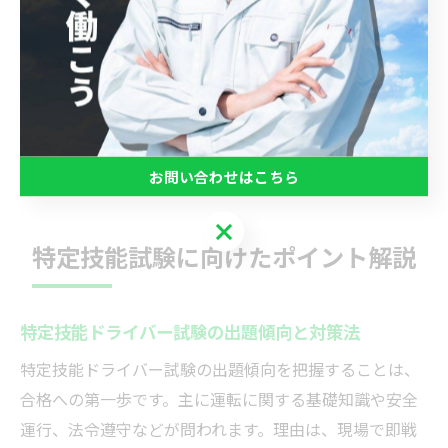
企業がドライバーを受け入れる際は、労働環境整備と教
育体制の構築が不可欠です。理由は、定着率向上と安全
性確保のためです。具体的な取り組みとして、無理のな
い運行スケジュール策定、休暇制度の充実、スキルアッ
プ研修の実施が挙げられます。こうした準備が、長期的
な安定雇用と事業発展に直結します。
お問い合わせはこちら
お問い合わせはこちら
特定技能試験に向けたポイント解説
特定技能ドライバー試験の出題傾向と対策法
特定技能ドライバー試験の出題傾向を把握することは、
合格への第一歩です。主に運転に関する基礎知識や安全
運行、法令遵守などが問われます。理由は、現場で即戦