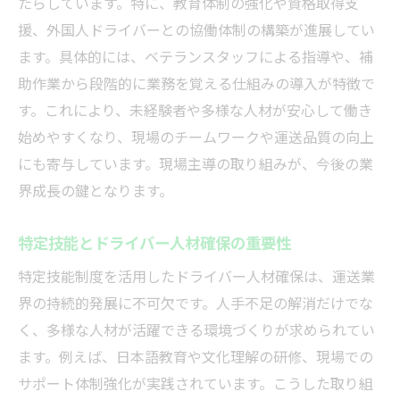
たらしています。特に、教育体制の強化や資格取得支
援、外国人ドライバーとの協働体制の構築が進展してい
ドライバー目線で見る職場認証制度の利点
ます。具体的には、ベテランスタッフによる指導や、補
認証制度がドライバー採用に与える影響と
助作業から段階的に業務を覚える仕組みの導入が特徴で
は
す。これにより、未経験者や多様な人材が安心して働き
働きやすい職場作りに不可欠な認証制度の
始めやすくなり、現場のチームワークや運送品質の向上
活用法
にも寄与しています。現場主導の取り組みが、今後の業
職場認証制度は本当にメリットがあるのか
界成長の鍵となります。
考察
ドライバー制度と職場認証の最新動向を探
特定技能とドライバー人材確保の重要性
る
特定技能制度を活用したドライバー人材確保は、運送業
特定技能ドライバー採用の実践的手順
界の持続的発展に不可欠です。人手不足の解消だけでな
特定技能ドライバー採用の流れと実例を紹
く、多様な人材が活躍できる環境づくりが求められてい
介
ます。例えば、日本語教育や文化理解の研修、現場での
ドライバー採用時の重要ポイントを徹底確
サポート体制強化が実践されています。こうした取り組