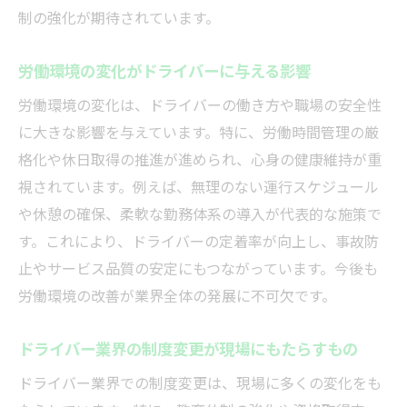
試験合格に向けた現場で役立つ学習法
制の強化が期待されています。
ドライバー試験に関する最新情報をチェッ
労働環境の変化がドライバーに与える影響
ク
労働環境の変化は、ドライバーの働き方や職場の安全性
4時間運転後の休憩ルールを理解する
に大きな影響を与えています。特に、労働時間管理の厳
ドライバーの4時間運転後休憩ルールの意味
格化や休日取得の推進が進められ、心身の健康維持が重
適切な休憩がドライバーの健康と安全を守
視されています。例えば、無理のない運行スケジュール
る
や休憩の確保、柔軟な勤務体系の導入が代表的な施策で
労働時間管理と休憩制度のポイントを解説
す。これにより、ドライバーの定着率が向上し、事故防
法令遵守のためのドライバー休憩運用法
止やサービス品質の安定にもつながっています。今後も
ドライバーの疲労防止に必要な休息のコツ
労働環境の改善が業界全体の発展に不可欠です。
現場で実践できる効果的な休憩管理方法
ドライバー業界の制度変更が現場にもたらすもの
働きやすい職場認証制度の本当のメリット
働きやすい職場認証制度の仕組みと効果を
ドライバー業界での制度変更は、現場に多くの変化をも
解説