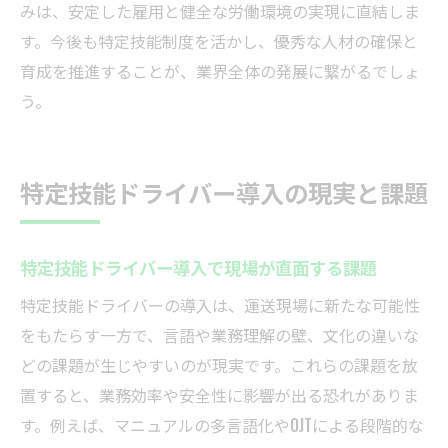
認
みは、安定した雇用と健全な労働環境の実現に直結しま
外国人ドライバー採用の手順と現場対応法
す。今後も特定技能制度を活かし、優秀な人材の確保と
育成を推進することが、業界全体の発展に繋がるでしょ
実践的なドライバー採用プロセスのコツ
う。
特定技能ドライバー定着のための工夫と対
策
採用後のドライバーサポート体制を強化す
特定技能ドライバー導入の現実と課題
る
現場事例から学ぶドライバー制度活用法
特定技能ドライバー導入で現場が直面する課題
ドライバー制度を活用した現場の成功事例
集
特定技能ドライバーの導入は、運送現場に新たな可能性
特定技能ドライバー現場導入のリアルな課
をもたらす一方で、言語や業務理解の壁、文化の違いな
題
どの課題が生じやすいのが現実です。これらの課題を放
置すると、業務効率や安全性に影響が出る恐れがありま
改善された労働環境がドライバーにもたら
す。例えば、マニュアルの多言語化やOJTによる段階的な
す効果