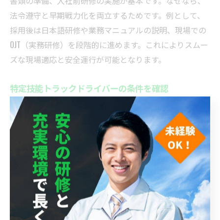
書類の準備、入社前研修の実施が基本です。なぜなら、
法令遵守と早期戦力化を両立するためです。例として、
採用後は日本語研修や業務マニュアルの説明、現場での
OJT（実務研修）を段階的に進めます。これによりスムー
ズな現場適応と安全運行が可能となります。
特定技能トラックドライバーの条件を確認
特定技能トラックドライバーには、一定の運転経験や日
本語能力、関連資格の取得が求められます。なぜなら、
安全運行と円滑なコミュニケーションが必要だからで
す。具体例として、特定技能評価試験の合格や、業務に
応じた運転免許の保有が条件となります。これにより、
即戦力として現場で活躍できる人材を確保できます。
ドライバー受け入れ時の企業の準備事項