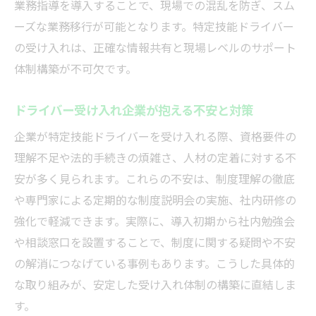
業務指導を導入することで、現場での混乱を防ぎ、スム
現場の声を活かしたドライバー制度の運用
ーズな業務移行が可能となります。特定技能ドライバー
方法
の受け入れは、正確な情報共有と現場レベルのサポート
外国人ドライバー定着支援の取り組み事例
体制構築が不可欠です。
今後のドライバー制度活用に必要な視点
ドライバー受け入れ企業が抱える不安と対策
企業が特定技能ドライバーを受け入れる際、資格要件の
理解不足や法的手続きの煩雑さ、人材の定着に対する不
安が多く見られます。これらの不安は、制度理解の徹底
や専門家による定期的な制度説明会の実施、社内研修の
強化で軽減できます。実際に、導入初期から社内勉強会
や相談窓口を設置することで、制度に関する疑問や不安
の解消につなげている事例もあります。こうした具体的
な取り組みが、安定した受け入れ体制の構築に直結しま
す。